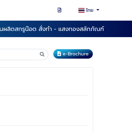
ไทย
นผลิตสกรูน๊อต สั่งทำ - แสงทองสลักภัณฑ์
e-Brochure