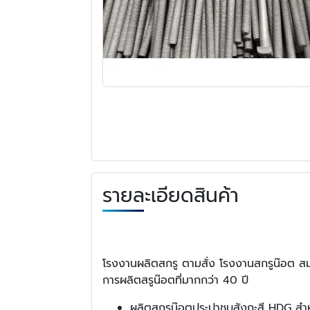
รายละเอียดสินค้า
โรงงานผลิตสกรู ตามสั่ง โรงงานสกรูน๊อต ส
การผลิตสรูน๊อตที่มากกว่า 40 ปี
ผลิตสกรูน๊อตประปาชุบสังกะสี HDG สำ