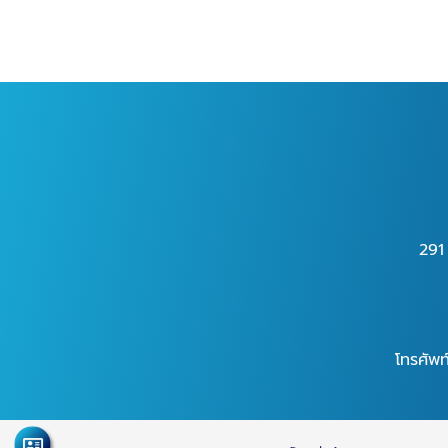
291
โทรศัพท