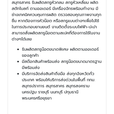
สมุทรสาคร รับผลิตสกรูหัวกลม สกรูหัวเหลี่ยม ผลิต
สตัทโบลท์ ตามออเดอร์ มีเครื่องจักรพร้อมทำงาน มี
ช่างเทคนิคควบคุมการผลิต ตรวจสอบคุณภาพงานทุก
ชิ้น หากต้องการหัวน๊อต หรือสกรูแบบต่างๆเพื่อไปใช้
ในการประกอบยานยนต์ งานติดตั้งระบบไฟฟ้า-ปะปา
สามารถสั่งผลิตสกรูน๊อตตามสเปคที่ต้องการใช้ในงาน
ต่างๆได้เลย
รับผลิตสกรูน๊อตขนาดพิเศษ ผลิตตามออเดอร์
ของลูกค้า
มีสต๊อกสินค้าพร้อมส่ง สกรูน๊อตขนาดมาตรฐาน
มีพร้อมส่ง
มีบริการจัดส่งสินค้าถึงมือ ส่งทุกจังหวัดทั่ว
ประเทศ พร้อมให้บริการส่งด่วนในพื้นที่ กทม.
สมุทรปราการ สมุทรสาคร สมุทรสงคราม
นครปฐม ราชบุรี นนทบุรี ปทุมธานี
พระนครศรีอยุธยา